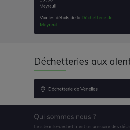
13590
Meyreuil
Voir les détails de la
Déchetterie de
Meyreuil
Déchetteries aux ale
Déchetterie de Venelles
Qui sommes nous ?
Le site info-dechet.fr est un annuaire des déc