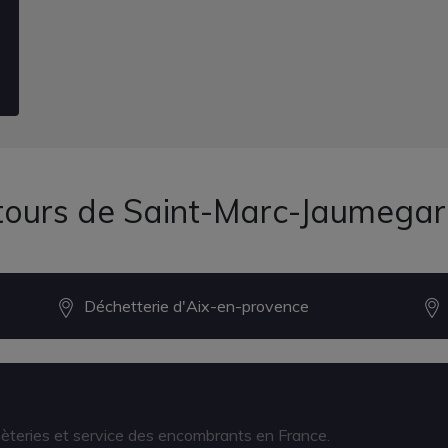
ntours de Saint-Marc-Jaumega
Déchetterie d'Aix-en-provence
hèteries et service des encombrants en France.