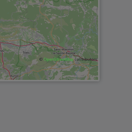
©
OpenStreetMap
contributors