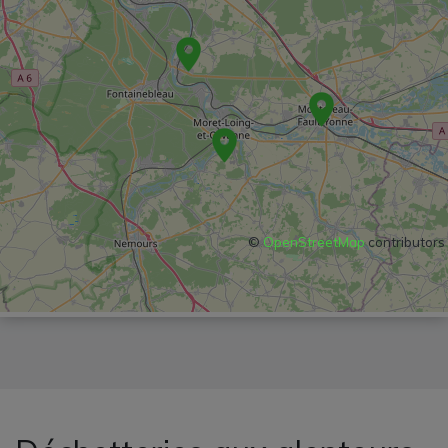
©
OpenStreetMap
contributors