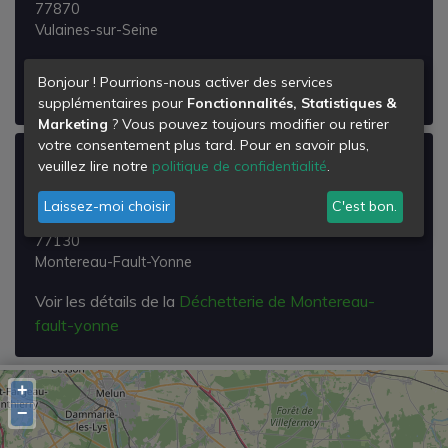
77870
Vulaines-sur-Seine
Voir les détails de la
Déchetterie de Vulaines sur
Bonjour ! Pourrions-nous activer des services
Seine
supplémentaires pour
Fonctionnalités, Statistiques &
Marketing
? Vous pouvez toujours modifier ou retirer
votre consentement plus tard. Pour en savoir plus,
Déchetterie de Montereau-fault-yonne
veuillez lire notre
politique de confidentialité
.
1 Rue des Près St Martin
Laissez-moi choisir
C'est bon.
Lieudit les Clomarts
77130
Montereau-Fault-Yonne
Voir les détails de la
Déchetterie de Montereau-
fault-yonne
+
−