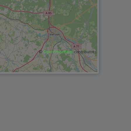
©
OpenStreetMap
contributors