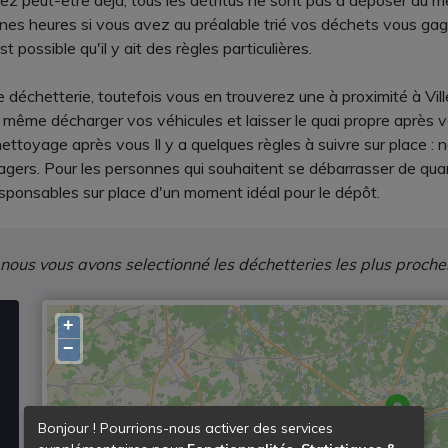
vez peut-être déjà, tous les détritus ne sont pas à déposer au
taines heures si vous avez au préalable trié vos déchets vous g
t possible qu'il y ait des règles particulières.
 déchetterie, toutefois vous en trouverez une à proximité à Vi
même décharger vos véhicules et laisser le quai propre après vo
nettoyage après vous Il y a quelques règles à suivre sur place :
gers. Pour les personnes qui souhaitent se débarrasser de quan
sponsables sur place d'un moment idéal pour le dépôt.
 nous vous avons selectionné les déchetteries les plus proche
+
−
Bonjour ! Pourrions-nous activer des services