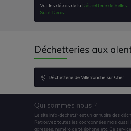
Voir les détails de la
Déchetterie de Selles
Saint Denis
Déchetteries aux alent
Déchetterie de Villefranche sur Cher
Qui sommes nous ?
Le site info-dechet.fr est un annuaire des déc
Retrouvez toutes les coordonnées mais aussi le
adresses, numéro de téléphone etc. Ce service 