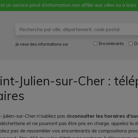
st un service privé d'information non affilié aux villes ou à leurs
Encombrants
D
Je veux des informations sur
nt-Julien-sur-Cher : tél
aires
-Julien-sur-Cher n'oubliez pas de
consulter les horaires d'o
déchetterie et ne pourront pas être pris en charge, appelez la 
oubliez pas de rassembler vos encombrants de compositions proche