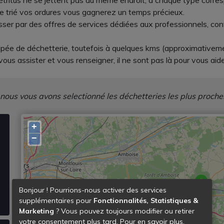
étritus ne se jettent pas au même endroit, à chaque type corres
le trié vos ordures vous gagnerez un temps précieux.
passer par des offres de services dédiées aux professionnels, con
ipée de déchetterie, toutefois à quelques kms (approximativeme
 vous assister et vous renseigner, il ne sont pas là pour vous ai
 nous vous avons selectionné les déchetteries les plus proche
+
−
Bonjour ! Pourrions-nous activer des services
supplémentaires pour
Fonctionnalités, Statistiques &
Marketing
? Vous pouvez toujours modifier ou retirer
votre consentement plus tard. Pour en savoir plus,