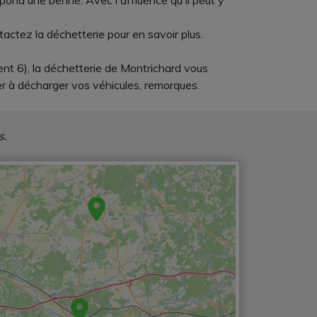
pond une benne. Avec l'affluence qu'il peut y
tactez la déchetterie pour en savoir plus.
nt 6), la déchetterie de Montrichard vous
der à décharger vos véhicules, remorques.
s.