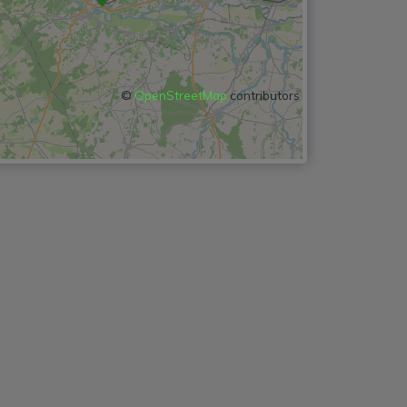
©
OpenStreetMap
contributors