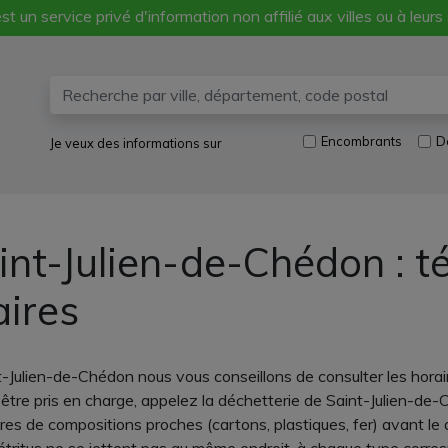
st un service privé d'information non affilié aux villes ou à leurs
Encombrants
D
Je veux des informations sur
int-Julien-de-Chédon : t
aires
-Julien-de-Chédon nous vous conseillons de consulter les horai
être pris en charge, appelez la déchetterie de Saint-Julien-de-C
res de compositions proches (cartons, plastiques, fer) avant le 