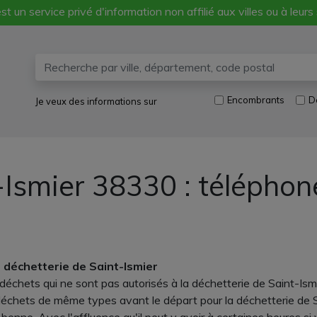
st un service privé d'information non affilié aux villes ou à leurs
Encombrants
D
Je veux des informations sur
-Ismier 38330 : téléphon
la déchetterie de Saint-Ismier
échets qui ne sont pas autorisés à la déchetterie de Saint-Ismie
déchets de même types avant le départ pour la déchetterie de S