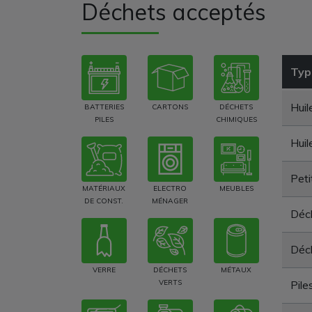
Déchets acceptés
Typ
Huil
BATTERIES
CARTONS
DÉCHETS
PILES
CHIMIQUES
Huil
Peti
MATÉRIAUX
ELECTRO
MEUBLES
DE CONST.
MÉNAGER
Déch
Déch
VERRE
DÉCHETS
MÉTAUX
VERTS
Pile