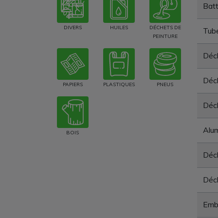
Batt
DIVERS
HUILES
DÉCHETS DE
Tube
PEINTURE
Déch
Déc
PAPIERS
PLASTIQUES
PNEUS
Déc
Alum
BOIS
Déch
Déch
Emba