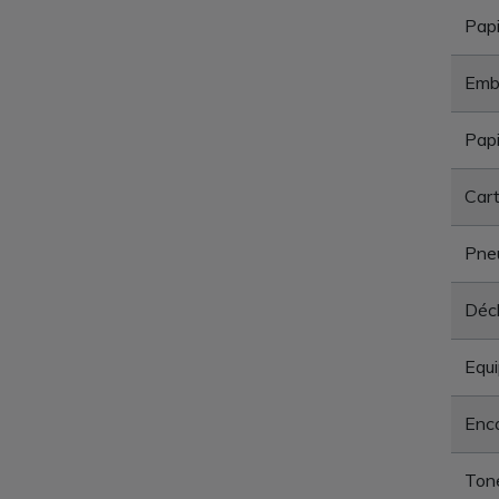
Papi
Emba
Papi
Car
Pne
Déch
Equi
Enc
Tone