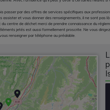
benne. Avec l'affluence qu'il peut y avoir à certaines heures si
fois passer par des offres de services spécifiques aux profession
us assister et vous donner des renseignements, il ne sont pas là
 du centre de déchet merci de prendre connaissance du réglement
éléments jetés est aussi formellement proscrite. Ne vous dirige
vous renseigner par téléphone au préalable.
L
p
I