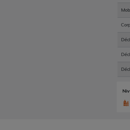
Mobi
Corp
Déc
Déch
Déch
Ni