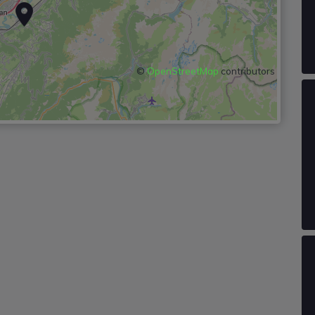
©
OpenStreetMap
contributors