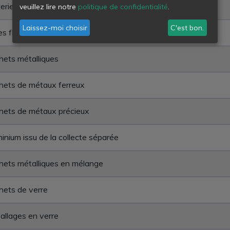
eries usagées
veuillez lire notre
politique de confidentialité
.
Laissez-moi choisir
C'est bon.
s fluorescents
ets métalliques
hets de métaux ferreux
hets de métaux précieux
inium issu de la collecte séparée
ets métalliques en mélange
ets de verre
llages en verre