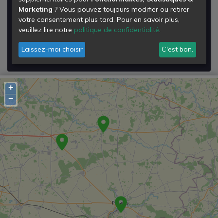
Marketing
? Vous pouvez toujours modifier ou retirer
Rue du Cimetière
votre consentement plus tard. Pour en savoir plus,
77239
veuillez lire notre
politique de confidentialité
.
Jouy-le-Châtel
Laissez-moi choisir
C'est bon.
Voir les détails de la
Déchetterie de Jouy-le-chatel
+
−