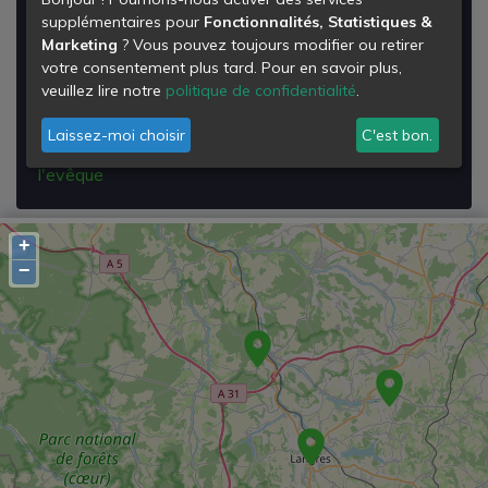
Déchetterie Mobile de Neuilly-l'evêque
supplémentaires pour
Fonctionnalités, Statistiques &
Marketing
? Vous pouvez toujours modifier ou retirer
Rue de la Vieille Perouse
votre consentement plus tard. Pour en savoir plus,
52360
veuillez lire notre
politique de confidentialité
.
Neuilly-l'Évêque
Laissez-moi choisir
C'est bon.
Voir les détails de la
Déchetterie Mobile de Neuilly-
l'evêque
+
−