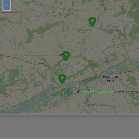
−
©
OpenStreetMap
contributors