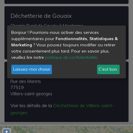
Déchetterie de Gouaix
Chemin Rural de Gouaix à Montrame
77114
Bonjour ! Pourrions-nous activer des services
Gouaix
supplémentaires pour
Fonctionnalités, Statistiques &
Marketing
? Vous pouvez toujours modifier ou retirer
Voir les détails de la
Déchetterie de Gouaix
votre consentement plus tard. Pour en savoir plus,
veuillez lire notre
politique de confidentialité
.
Laissez-moi choisir
C'est bon.
Déchetterie de Villiers-saint-georges
Rue des Marets
77519
Villiers-saint-georges
Voir les détails de la
Déchetterie de Villiers-saint-
georges
+