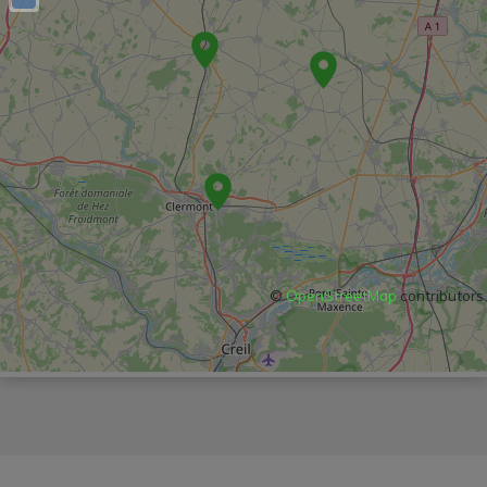
©
OpenStreetMap
contributors