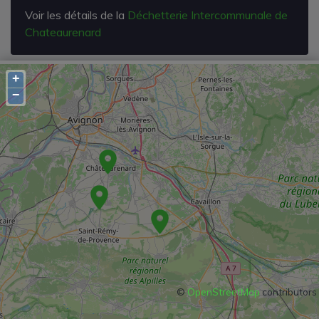
Voir les détails de la
Déchetterie Intercommunale de
Chateaurenard
+
−
©
OpenStreetMap
contributors