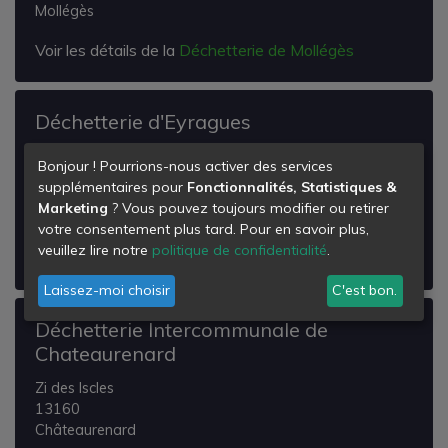
Mollégès
Voir les détails de la
Déchetterie de Mollégès
Déchetterie d'Eyragues
Route de St Andiol
Bonjour ! Pourrions-nous activer des services
Quartier Mas de Guéou
supplémentaires pour
Fonctionnalités, Statistiques &
13630
Marketing
? Vous pouvez toujours modifier ou retirer
Eyragues
votre consentement plus tard. Pour en savoir plus,
veuillez lire notre
politique de confidentialité
.
Voir les détails de la
Déchetterie d'Eyragues
Laissez-moi choisir
C'est bon.
Déchetterie Intercommunale de
Chateaurenard
Zi des Iscles
13160
Châteaurenard