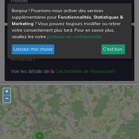
Froncles
Bonjour ! Pourrions-nous activer des services
Voir les détails de la
Déchetterie de Froncles
supplémentaires pour
Fonctionnalités, Statistiques &
Marketing
? Vous pouvez toujours modifier ou retirer
votre consentement plus tard. Pour en savoir plus,
Déchetterie de Rimaucourt
veuillez lire notre
politique de confidentialité
.
Zone Industrielle
Laissez-moi choisir
C'est bon.
52700
Rimaucourt
Voir les détails de la
Déchetterie de Rimaucourt
+
−