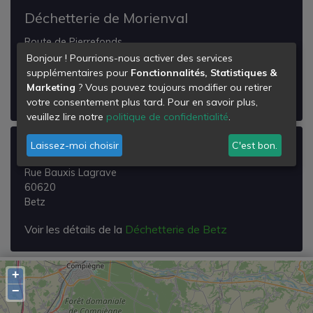
Déchetterie de Morienval
Route de Pierrefonds
60127
Bonjour ! Pourrions-nous activer des services
Morienval
supplémentaires pour
Fonctionnalités, Statistiques &
Marketing
? Vous pouvez toujours modifier ou retirer
Voir les détails de la
Déchetterie de Morienval
votre consentement plus tard. Pour en savoir plus,
veuillez lire notre
politique de confidentialité
.
Laissez-moi choisir
C'est bon.
Déchetterie de Betz
Rue Bauxis Lagrave
60620
Betz
Voir les détails de la
Déchetterie de Betz
+
−