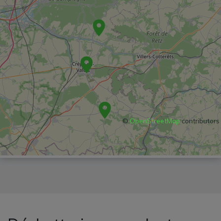
©
OpenStreetMap
contributors