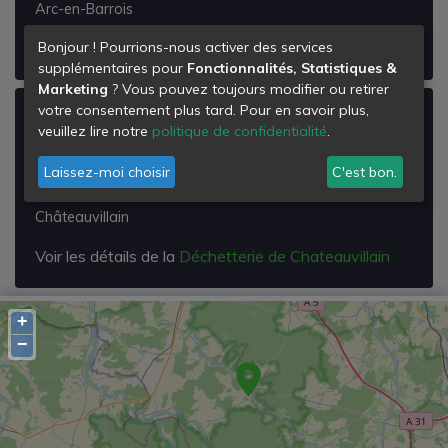
Arc-en-Barrois
Voir les détails de la
Déchetterie d'Arc en Barrois
Bonjour ! Pourrions-nous activer des services
supplémentaires pour
Fonctionnalités, Statistiques &
Marketing
? Vous pouvez toujours modifier ou retirer
votre consentement plus tard. Pour en savoir plus,
Déchetterie de Chateauvillain
veuillez lire notre
politique de confidentialité
.
Zone Artisanale
Laissez-moi choisir
C'est bon.
Rue de la Trinité
52120
Châteauvillain
Voir les détails de la
Déchetterie de Chateauvillain
+
−