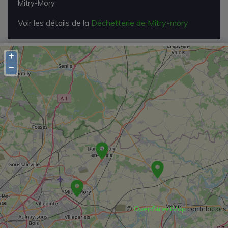
Mitry-Mory
Voir les détails de la
Déchetterie de Mitry-mory
+
−
©
OpenStreetMap
contributors