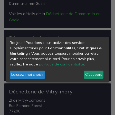
Dammartin-en-Goële
Voir les détails de la
Déchetterie de Dammartin en
Goele
Déchetterie de Monthyon
Bonjour ! Pourrions-nous activer des services
Lieu-dit La Croix-Gillet
supplémentaires pour
Fonctionnalités, Statistiques &
(face au centre de traitement)
Marketing
? Vous pouvez toujours modifier ou retirer
77122
votre consentement plus tard. Pour en savoir plus,
Monthyon
veuillez lire notre
politique de confidentialité
.
Voir les détails de la
Déchetterie de Monthyon
Laissez-moi choisir
C'est bon.
Déchetterie de Mitry-mory
ZI de Mitry-Compans
Rue Fernand Forest
77290