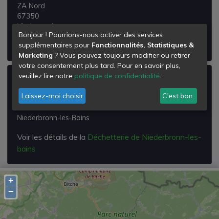
ZA Nord
67350
Niedermodern
Bonjour ! Pourrions-nous activer des services
Voir les détails de la
Déchetterie de Niedermodern
supplémentaires pour
Fonctionnalités, Statistiques &
Marketing
? Vous pouvez toujours modifier ou retirer
votre consentement plus tard. Pour en savoir plus,
veuillez lire notre
politique de confidentialité
.
Déchetterie de Niederbronn-les-bains
Laissez-moi choisir
C'est bon.
Zone Industrielle du Sandholtz
67110
Niederbronn-les-Bains
Voir les détails de la
Déchetterie de Niederbronn-les-
bains
+
−