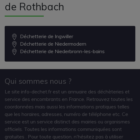
de Rothbach
Déchetterie de Ingwiller
Déchetterie de Niedermodern
Déchetterie de Niederbronn-les-bains
Qui sommes nous ?
Le site info-dechet.fr est un annuaire des déchèteries et
service des encombrants en France. Retrouvez toutes les
coordonnées mais aussi les informations pratiques telles
que les horaires, adresses, numéro de téléphone etc. Ce
service est un service distinct des mairies ou organismes
officiels. Toutes les informations communiquées sont
gratuites
. Pour toute question, n'hésitez pas à utiliser