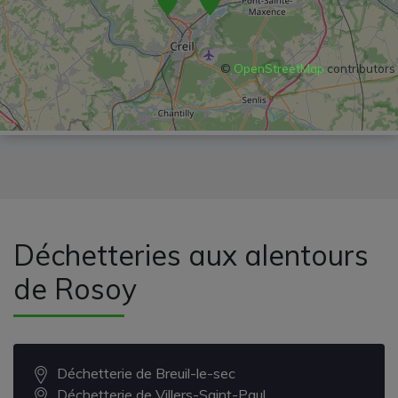
©
OpenStreetMap
contributors
Déchetteries aux alentours
de Rosoy
Déchetterie de Breuil-le-sec
Déchetterie de Villers-Saint-Paul