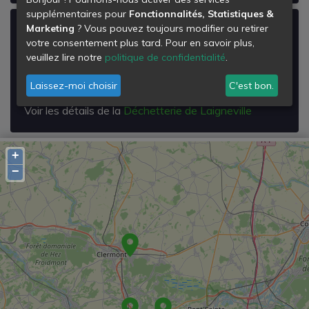
supplémentaires pour
Fonctionnalités, Statistiques &
Déchetterie de Laigneville
Marketing
? Vous pouvez toujours modifier ou retirer
votre consentement plus tard. Pour en savoir plus,
Rue Pierre et Marie Curie
veuillez lire notre
politique de confidentialité
.
60290
Laigneville
Laissez-moi choisir
C'est bon.
Voir les détails de la
Déchetterie de Laigneville
+
−