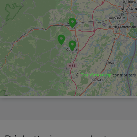
©
OpenStreetMap
contributors