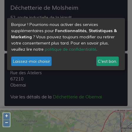
Déchetterie de Molsheim
52, route industielle de la Hardt
67120
Bonjour ! Pourrions-nous activer des services
Molsheim
supplémentaires pour
Fonctionnalités, Statistiques &
Marketing
? Vous pouvez toujours modifier ou retirer
Voir les détails de la
Déchetterie de Molsheim
votre consentement plus tard. Pour en savoir plus,
veuillez lire notre
politique de confidentialité
.
Laissez-moi choisir
C'est bon.
Déchetterie de Obernai
Rue des Ateliers
67210
Obernai
Voir les détails de la
Déchetterie de Obernai
+
−