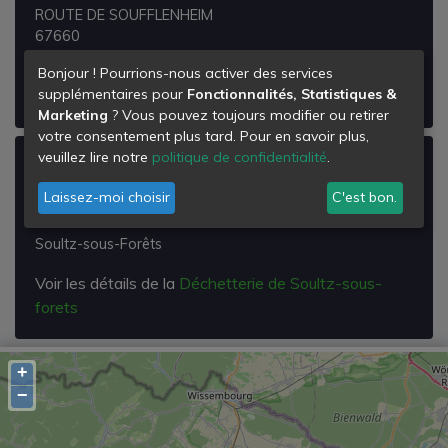
ROUTE DE SOUFFLENHEIM
67660
Betschdorf
Bonjour ! Pourrions-nous activer des services
supplémentaires pour
Fonctionnalités, Statistiques &
Voir les détails de la
Déchetterie de Betschdorf
Marketing
? Vous pouvez toujours modifier ou retirer
votre consentement plus tard. Pour en savoir plus,
veuillez lire notre
politique de confidentialité
.
Déchetterie de Soultz-sous-forets
Laissez-moi choisir
C'est bon.
ZA du Roesselbach
67250
Soultz-sous-Forêts
Voir les détails de la
Déchetterie de Soultz-sous-
forets
+
−