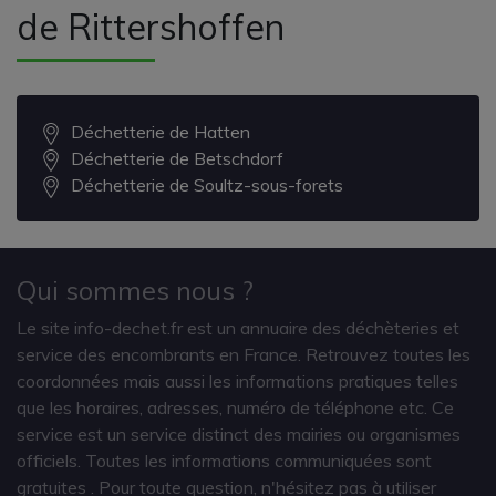
de Rittershoffen
Déchetterie de Hatten
Déchetterie de Betschdorf
Déchetterie de Soultz-sous-forets
Qui sommes nous ?
Le site info-dechet.fr est un annuaire des déchèteries et
service des encombrants en France. Retrouvez toutes les
coordonnées mais aussi les informations pratiques telles
que les horaires, adresses, numéro de téléphone etc. Ce
service est un service distinct des mairies ou organismes
officiels. Toutes les informations communiquées sont
gratuites
. Pour toute question, n'hésitez pas à utiliser