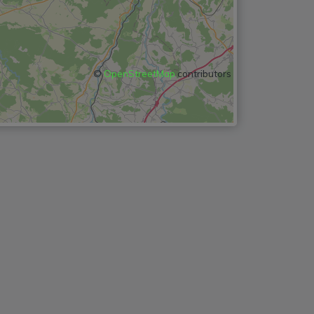
©
OpenStreetMap
contributors