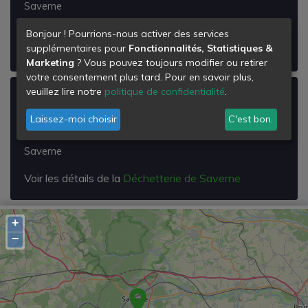
Saverne
Voir les détails de la
Déchetterie de Region de
Bonjour ! Pourrions-nous activer des services
supplémentaires pour
Fonctionnalités, Statistiques &
Saverne Mobile
Marketing
? Vous pouvez toujours modifier ou retirer
votre consentement plus tard. Pour en savoir plus,
veuillez lire notre
politique de confidentialité
.
Déchetterie de Saverne
Laissez-moi choisir
C'est bon.
Rue Gustave Goldenberg
67700
Saverne
Voir les détails de la
Déchetterie de Saverne
+
−