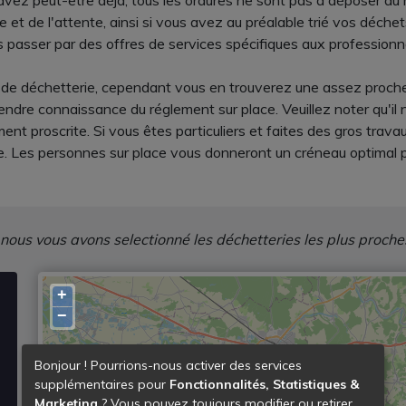
avez peut-être déjà, tous les ordures ne sont pas à déposer a
e et de l'attente, ainsi si vous avez au préalable trié vos déc
is passer par des offres de services spécifiques aux professionn
 déchetterie, cependant vous en trouverez une assez proche (e
dre connaissance du réglement sur place. Veuillez noter qu'il n
ent proscrite. Si vous êtes particuliers et faites des gros trav
e. Les personnes sur place vous donneront un créneau optimal po
 nous vous avons selectionné les déchetteries les plus proche
+
−
Bonjour ! Pourrions-nous activer des services
supplémentaires pour
Fonctionnalités, Statistiques &
Marketing
? Vous pouvez toujours modifier ou retirer