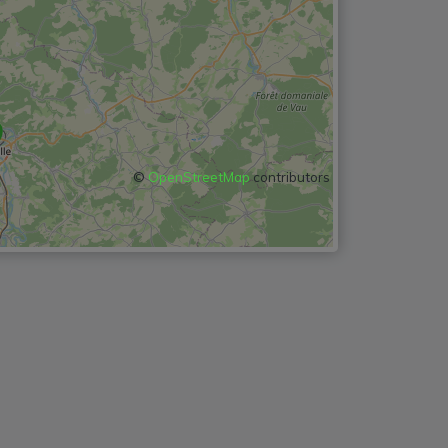
©
OpenStreetMap
contributors