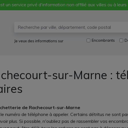
st un service privé d'information non affilié aux villes ou à leurs
Encombrants
D
Je veux des informations sur
checourt-sur-Marne : té
aires
échetterie de Rachecourt-sur-Marne
 numéro de téléphone à appeler. Certains détritus ne sont pa
avoir plus. Si possible, n'oubliez pas de rassembler vos encomb