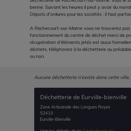
déchetterie de Rachecourt-sur-Marne. Vous le s
benne. Suivant les heures il peut y avoir du mond
Dépots d'ordures pour les sociétés : il faut parfo
A Rachecourt-sur-Marne vous ne trouverez pas de
fonctionnement du centre de déchet merci de pren
récupération d'éléments jetés est aussi formellem
déchets, téléphonez à la déchetterie au préalabl
ou non.
Aucune déchetterie n'existe dans cette ville,
Déchetterie de Eurville-bienville
Zone Artisanale des Longues Royes
52410
Eurville-Bienville
Voir les détails de la
Déchetterie de