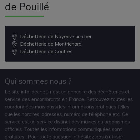
de Pouillé
Déchetterie de Noyers-sur-cher
Déchetterie de Montrichard
Déchetterie de Contres
Qui sommes nous ?
Le site info-dechet.fr est un annuaire des déchèteries et
service des encombrants en France. Retrouvez toutes les
coordonnées mais aussi les informations pratiques telles
que les horaires, adresses, numéro de téléphone etc. Ce
service est un service distinct des mairies ou organismes
officiels. Toutes les informations communiquées sont
gratuites
. Pour toute question, n'hésitez pas à utiliser