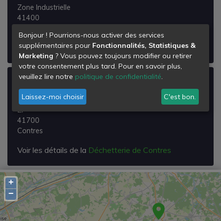
Zone Industrielle
41400
Montrichard
Bonjour ! Pourrions-nous activer des services
supplémentaires pour
Fonctionnalités, Statistiques &
Voir les détails de la
Déchetterie de Montrichard
Marketing
? Vous pouvez toujours modifier ou retirer
votre consentement plus tard. Pour en savoir plus,
veuillez lire notre
politique de confidentialité
.
Déchetterie de Contres
Laissez-moi choisir
C'est bon.
Boulevard de l'Industrie
Zi
41700
Contres
Voir les détails de la
Déchetterie de Contres
+
−