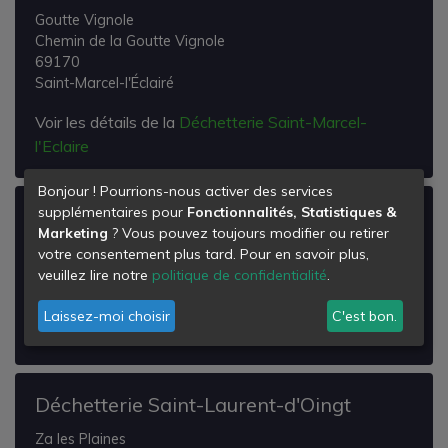
Goutte Vignole
Chemin de la Goutte Vignole
69170
Saint-Marcel-l'Éclairé
Voir les détails de la
Déchetterie Saint-Marcel-
l'Eclaire
Bonjour ! Pourrions-nous activer des services
supplémentaires pour
Fonctionnalités, Statistiques &
Déchetterie Montrottier
Marketing
? Vous pouvez toujours modifier ou retirer
les Auberges
votre consentement plus tard. Pour en savoir plus,
69770
veuillez lire notre
politique de confidentialité
.
Montrottier
Laissez-moi choisir
C'est bon.
Voir les détails de la
Déchetterie Montrottier
Déchetterie Saint-Laurent-d'Oingt
Za les Plaines