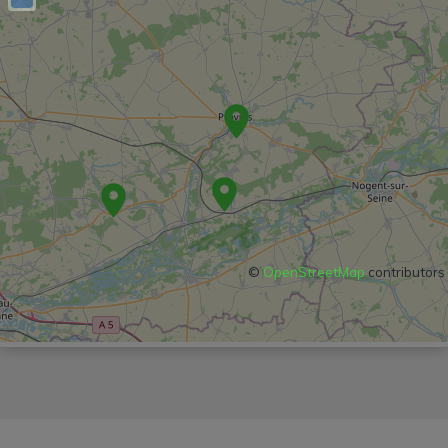
©
OpenStreetMap
contributors