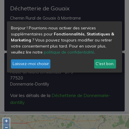
Déchetterie de Gouaix
Chemin Rural de Gouaix à Montrame
77114
Bonjour ! Pourrions-nous activer des services
Gouaix
supplémentaires pour
Fonctionnalités, Statistiques &
Marketing
? Vous pouvez toujours modifier ou retirer
Voir les détails de la
Déchetterie de Gouaix
votre consentement plus tard. Pour en savoir plus,
veuillez lire notre
politique de confidentialité
.
Déchetterie de Donnemarie-dontilly
Laissez-moi choisir
C'est bon.
Route de Mons en Montois - D75
77520
Donnemarie-Dontilly
Voir les détails de la
Déchetterie de Donnemarie-
dontilly
+
−