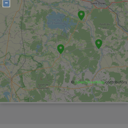
−
©
OpenStreetMap
contributors