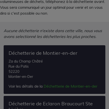
volumineuses de déchets, téléphonez à la déchetterie avant.
Vous sera communiqué un jour optimal pour venir et on vous
dira si c'est possible ou non.
Aucune déchetterie n'existe dans cette ville, nous vous
avons selectionné les déchetteries les plus proches.
Déchetterie de Montier-en-der
Za du Champ Châtré
Rue du Patis
52220
Montier-en-Der
Voir les détails de la
Déchetterie de Montier-en-der
Déchetterie de Eclaron Braucourt Ste