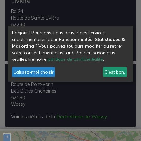
Livière
Rd 24
Route de Sainte Livière
52290
Éclaron-Braucourt-Sainte-Livière
Bonjour ! Pourrions-nous activer des services
supplémentaires pour
Fonctionnalités, Statistiques &
Voir les détails de la
Déchetterie de Eclaron
Marketing
? Vous pouvez toujours modifier ou retirer
Braucourt Ste Livière
votre consentement plus tard. Pour en savoir plus,
veuillez lire notre
politique de confidentialité
.
Laissez-moi choisir
C'est bon.
Déchetterie de Wassy
Route de Pont-varin
Lieu Dit les Chanoines
52130
Wassy
Voir les détails de la
Déchetterie de Wassy
+