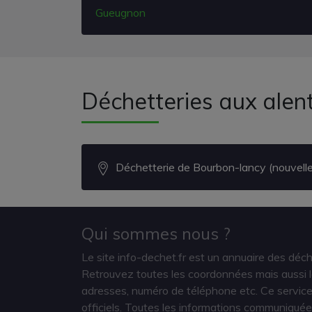
Gueugnon
Déchetteries aux alen
Déchetterie de Bourbon-lancy (nouvelle
Qui sommes nous ?
Le site info-dechet.fr est un annuaire des déc
Retrouvez toutes les coordonnées mais aussi le
adresses, numéro de téléphone etc. Ce service 
officiels. Toutes les informations communiquée