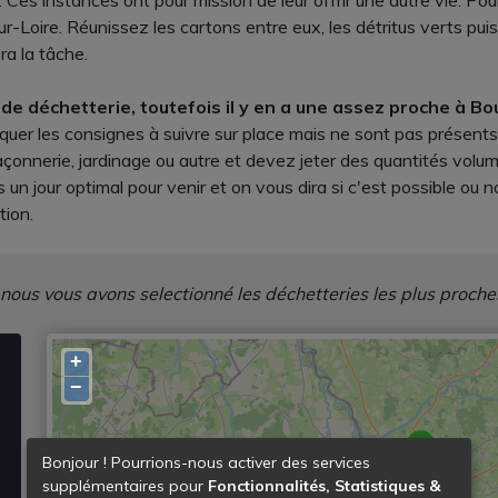
Ces instances ont pour mission de leur offrir une autre vie. Po
r-Loire. Réunissez les cartons entre eux, les détritus verts puis
ra la tâche.
de déchetterie, toutefois il y en a une assez proche à B
quer les consignes à suivre sur place mais ne sont pas présents
maçonnerie, jardinage ou autre et devez jeter des quantités vol
n jour optimal pour venir et on vous dira si c'est possible ou n
tion.
 nous vous avons selectionné les déchetteries les plus proche
+
−
Bonjour ! Pourrions-nous activer des services
supplémentaires pour
Fonctionnalités, Statistiques &