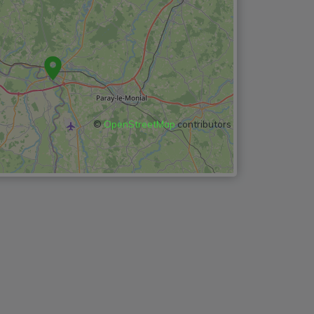
©
OpenStreetMap
contributors