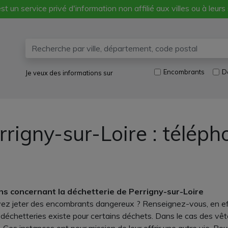
st un service privé d'information non affilié aux villes ou à leurs
Encombrants
D
Je veux des informations sur
rrigny-sur-Loire : télép
ns concernant la déchetterie de Perrigny-sur-Loire
z jeter des encombrants dangereux ? Renseignez-vous, en eff
es déchetteries existe pour certains déchets. Dans le cas des 