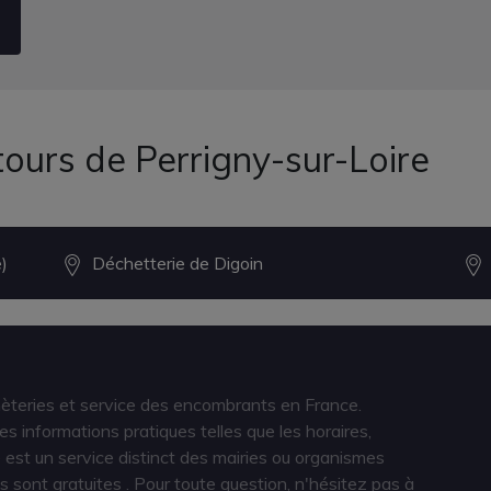
tours de Perrigny-sur-Loire
)
Déchetterie de Digoin
hèteries et service des encombrants en France.
s informations pratiques telles que les horaires,
est un service distinct des mairies ou organismes
s sont gratuites
. Pour toute question, n'hésitez pas à