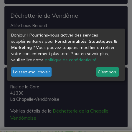
Déchetterie de Vendôme
Allée Louis Renault
Zi Sud
Bonjour ! Pourrions-nous activer des services
41100
supplémentaires pour
Fonctionnalités, Statistiques &
Vendôme
Marketing
? Vous pouvez toujours modifier ou retirer
votre consentement plus tard. Pour en savoir plus,
Voir les détails de la
Déchetterie de Vendôme
veuillez lire notre
politique de confidentialité
.
Laissez-moi choisir
C'est bon.
Déchetterie de la Chapelle Vendômoise
Rue de la Gare
41330
La Chapelle-Vendômoise
Voir les détails de la
Déchetterie de la Chapelle
Vendômoise