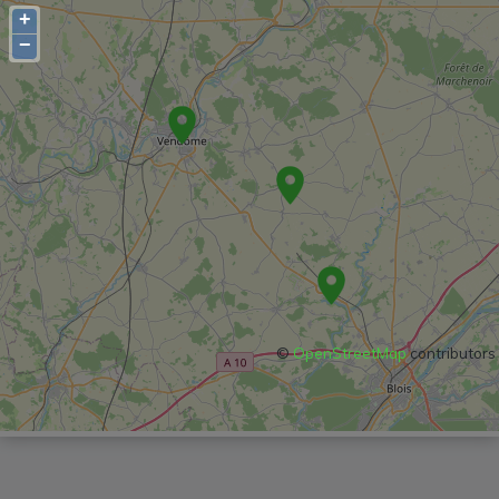
+
−
©
OpenStreetMap
contributors