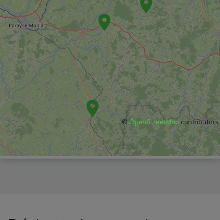
©
OpenStreetMap
contributors