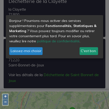
Déchetterie de la Clayette
la Clayette
71800
La Clayette
Bonjour ! Pourrions-nous activer des services
supplémentaires pour
Fonctionnalités, Statistiques &
Voir les détails de la
Déchetterie de la Clayette
Marketing
? Vous pouvez toujours modifier ou retirer
votre consentement plus tard. Pour en savoir plus,
veuillez lire notre
politique de confidentialité
.
Déchetterie de Saint Bonnet de Joux
Laissez-moi choisir
C'est bon.
Saint-bonnet-de-joux
71220
Saint-Bonnet-de-Joux
Voir les détails de la
Déchetterie de Saint Bonnet de
Joux
+
−