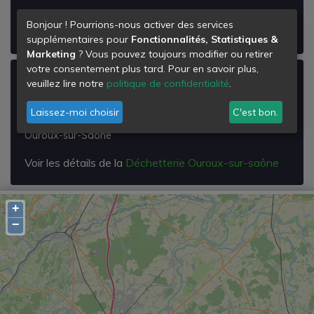
Voir les détails de la
Déchetterie de Chalon-sur-
Bonjour ! Pourrions-nous activer des services
saône
supplémentaires pour
Fonctionnalités, Statistiques &
Marketing
? Vous pouvez toujours modifier ou retirer
votre consentement plus tard. Pour en savoir plus,
Déchetterie Ouroux-sur-saône
veuillez lire notre
politique de confidentialité
.
38 Rte de l'Abergement
Laissez-moi choisir
C'est bon.
71370
Ouroux-sur-Saône
Voir les détails de la
Déchetterie Ouroux-sur-saône
+
−