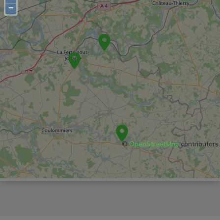
−
©
OpenStreetMap
contributors