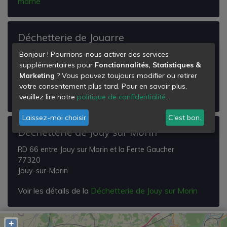
marne
Déchetterie de Jouarre
Bonjour ! Pourrions-nous activer des services
Rue de la Grange Gruyer
supplémentaires pour
Fonctionnalités, Statistiques &
77640
Marketing
? Vous pouvez toujours modifier ou retirer
Jouarre
votre consentement plus tard. Pour en savoir plus,
Voir les détails de la
Déchetterie de Jouarre
veuillez lire notre
politique de confidentialité
.
Laissez-moi choisir
C'est bon.
Déchetterie de Jouy sur Morin
RD 66 entre Jouy sur Morin et la Ferte Gaucher
77320
Jouy-sur-Morin
Voir les détails de la
Déchetterie de Jouy sur Morin
+