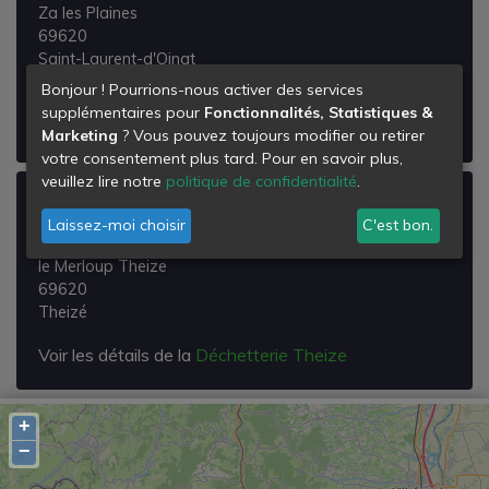
Za les Plaines
69620
Saint-Laurent-d'Oingt
Bonjour ! Pourrions-nous activer des services
Voir les détails de la
Déchetterie Saint-Laurent-
supplémentaires pour
Fonctionnalités, Statistiques &
d'Oingt
Marketing
? Vous pouvez toujours modifier ou retirer
votre consentement plus tard. Pour en savoir plus,
veuillez lire notre
politique de confidentialité
.
Déchetterie Theize
Laissez-moi choisir
C'est bon.
le Merloup
le Merloup Theize
69620
Theizé
Voir les détails de la
Déchetterie Theize
+
−