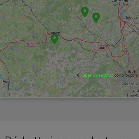
©
OpenStreetMap
contributors