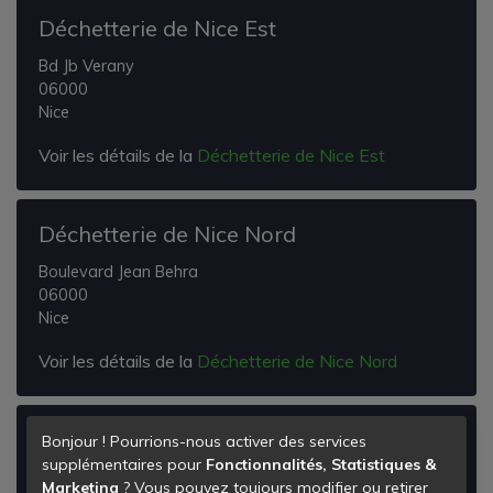
Déchetterie de Nice Est
Bd Jb Verany
06000
Nice
Voir les détails de la
Déchetterie de Nice Est
Déchetterie de Nice Nord
Boulevard Jean Behra
06000
Nice
Voir les détails de la
Déchetterie de Nice Nord
Déchetterie de Nice Ouest
Bonjour ! Pourrions-nous activer des services
supplémentaires pour
Fonctionnalités, Statistiques &
Avenue Sainte Marguerite
Marketing
? Vous pouvez toujours modifier ou retirer