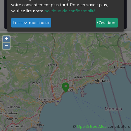
06200
votre consentement plus tard. Pour en savoir plus,
Nice
veuillez lire notre
politique de confidentialité
.
Voir les détails de la
Déchetterie de Nice Ouest
Laissez-moi choisir
C'est bon.
+
−
©
OpenStreetMap
contributors