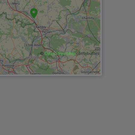
©
OpenStreetMap
contributors