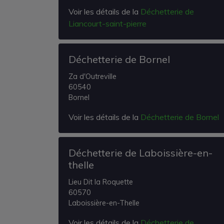
Voir les détails de la
Déchetterie de
Liancourt-saint-pierre
Déchetterie de Bornel
Za d'Outreville
60540
Bornel
Voir les détails de la
Déchetterie de Bornel
Déchetterie de Laboissière-en-
thelle
Lieu Dit la Roquette
60570
Laboissière-en-Thelle
Voir les détails de la
Déchetterie de