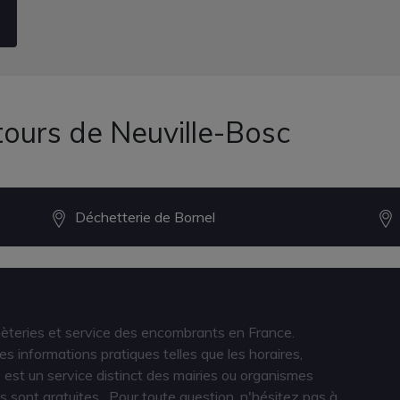
tours de Neuville-Bosc
Déchetterie de Bornel
hèteries et service des encombrants en France.
s informations pratiques telles que les horaires,
est un service distinct des mairies ou organismes
s sont gratuites
. Pour toute question, n'hésitez pas à