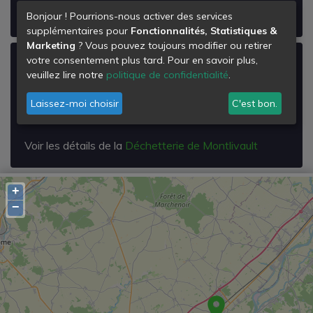
Voir les détails de la
Déchetterie de Mer
Bonjour ! Pourrions-nous activer des services
supplémentaires pour
Fonctionnalités, Statistiques &
Marketing
? Vous pouvez toujours modifier ou retirer
votre consentement plus tard. Pour en savoir plus,
Déchetterie de Montlivault
veuillez lire notre
politique de confidentialité
.
Route de Saint Dye
41350
Laissez-moi choisir
C'est bon.
Montlivault
Voir les détails de la
Déchetterie de Montlivault
+
−