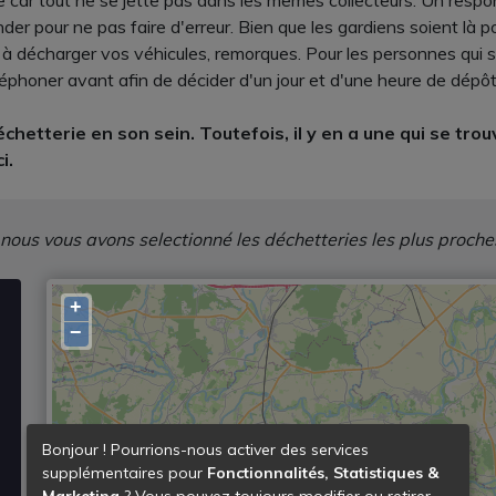
ace car tout ne se jette pas dans les mêmes collecteurs. Un re
nder pour ne pas faire d'erreur. Bien que les gardiens soient là 
er à décharger vos véhicules, remorques. Pour les personnes qu
honer avant afin de décider d'un jour et d'une heure de dépô
chetterie en son sein. Toutefois, il y en a une qui se tr
i.
 nous vous avons selectionné les déchetteries les plus proche
+
−
Bonjour ! Pourrions-nous activer des services
supplémentaires pour
Fonctionnalités, Statistiques &
Marketing
? Vous pouvez toujours modifier ou retirer