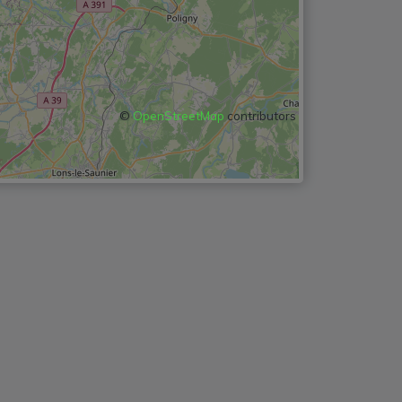
©
OpenStreetMap
contributors