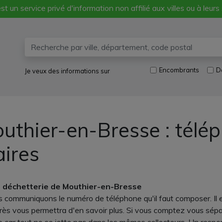
st un service privé d'information non affilié aux villes ou à leurs
Encombrants
D
Je veux des informations sur
uthier-en-Bresse : télé
aires
a déchetterie de Mouthier-en-Bresse
communiquons le numéro de téléphone qu'il faut composer. Il e
près vous permettra d'en savoir plus. Si vous comptez vous sép