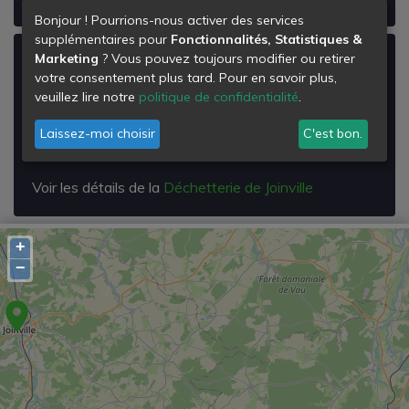
Bonjour ! Pourrions-nous activer des services
supplémentaires pour
Fonctionnalités, Statistiques &
Marketing
? Vous pouvez toujours modifier ou retirer
Déchetterie de Joinville
votre consentement plus tard. Pour en savoir plus,
Parc d'Activité du Rongeant
veuillez lire notre
politique de confidentialité
.
2, Rue du Paradis
52300
Laissez-moi choisir
C'est bon.
Joinville
Voir les détails de la
Déchetterie de Joinville
+
−