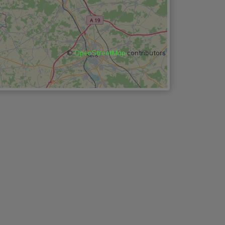
©
OpenStreetMap
contributors