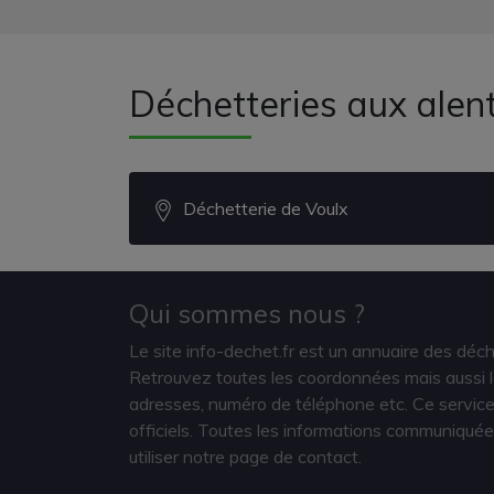
Déchetteries aux ale
Déchetterie de Voulx
Qui sommes nous ?
Le site info-dechet.fr est un annuaire des déc
Retrouvez toutes les coordonnées mais aussi le
adresses, numéro de téléphone etc. Ce service 
officiels. Toutes les informations communiquée
utiliser notre page de contact.