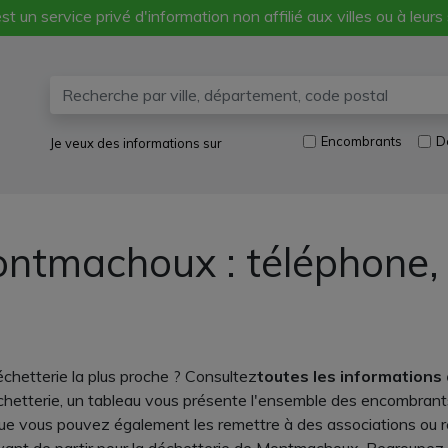
st un service privé d'information non affilié aux villes ou à leurs
Encombrants
D
Je veux des informations sur
ontmachoux : téléphone,
hetterie la plus proche ? Consultez
toutes les informations
déchetterie, un tableau vous présente l'ensemble des encombrant
ue vous pouvez également les remettre à des associations ou res