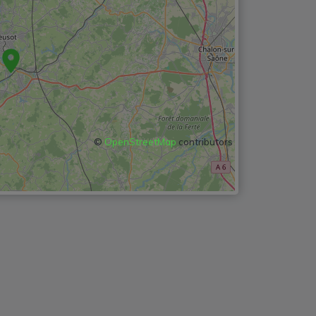
©
OpenStreetMap
contributors