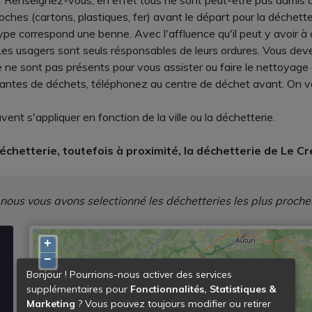
Renseignez-vous, en effet tous ne sont peut-être pas admis à
es (cartons, plastiques, fer) avant le départ pour la déchetter
e correspond une benne. Avec l'affluence qu'il peut y avoir à 
s usagers sont seuls résponsables de leurs ordures. Vous devez
 ne sont pas présents pour vous assister ou faire le nettoyage a
tantes de déchets, téléphonez au centre de déchet avant. On v
vent s'appliquer en fonction de la ville ou la déchetterie.
échetterie, toutefois à proximité, la déchetterie de Le Cr
 nous vous avons selectionné les déchetteries les plus proche
+
−
Bonjour ! Pourrions-nous activer des services
supplémentaires pour
Fonctionnalités, Statistiques &
Marketing
? Vous pouvez toujours modifier ou retirer