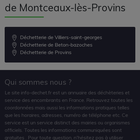
de Montceaux-lès-Provins
Déchetterie de Villiers-saint-georges
Déchetterie de Beton-bazoches
Déchetterie de Provins
Qui sommes nous ?
Le site info-dechet.fr est un annuaire des déchèteries et
service des encombrants en France. Retrouvez toutes les
coordonnées mais aussi les informations pratiques telles
que les horaires, adresses, numéro de téléphone etc. Ce
service est un service distinct des mairies ou organismes
officiels. Toutes les informations communiquées sont
gratuites
. Pour toute question, n'hésitez pas à utiliser