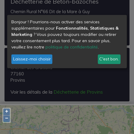
Déchetterie de Beton-bazoches
Chemin Rural N°66 Dit de la Mare à Guy
77320
Bonjour ! Pourrions-nous activer des services
Beton-Bazoches
supplémentaires pour
Fonctionnalités, Statistiques &
Marketing
? Vous pouvez toujours modifier ou retirer
Voir les détails de la
Déchetterie de Beton-bazoches
votre consentement plus tard. Pour en savoir plus,
veuillez lire notre
politique de confidentialité
.
Déchetterie de Provins
Laissez-moi choisir
C'est bon.
Chemin des Grattons
77160
Provins
Voir les détails de la
Déchetterie de Provins
+
−