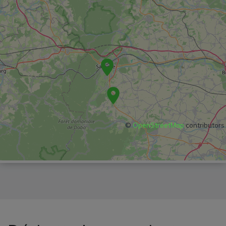
©
OpenStreetMap
contributors