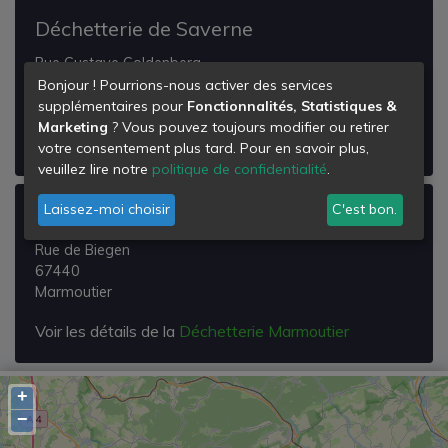
Déchetterie de Saverne
Rue Gustave Goldenberg
67700
Bonjour ! Pourrions-nous activer des services
Saverne
supplémentaires pour
Fonctionnalités, Statistiques &
Marketing
? Vous pouvez toujours modifier ou retirer
Voir les détails de la
Déchetterie de Saverne
votre consentement plus tard. Pour en savoir plus,
veuillez lire notre
politique de confidentialité
.
Laissez-moi choisir
C'est bon.
Déchetterie Marmoutier
Rue de Biegen
67440
Marmoutier
Voir les détails de la
Déchetterie Marmoutier
+
−