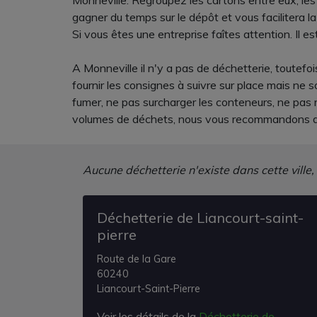
Monneville. Regroupez les cartons entre eux, les 
gagner du temps sur le dépôt et vous facilitera la 
Si vous êtes une entreprise faîtes attention. Il est
A Monneville il n'y a pas de déchetterie, toutefo
fournir les consignes à suivre sur place mais ne 
fumer, ne pas surcharger les conteneurs, ne pas 
volumes de déchets, nous vous recommandons de 
Aucune déchetterie n'existe dans cette ville,
Déchetterie de Liancourt-saint-
pierre
Route de la Gare
60240
Liancourt-Saint-Pierre
Voir les détails de la
Déchetterie de