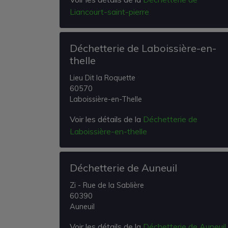
Liancourt-saint-pierre
Déchetterie de Laboissière-en-
thelle
Lieu Dit la Roquette
60570
Laboissière-en-Thelle
Voir les détails de la
Déchetterie de
Laboissière-en-thelle
Déchetterie de Auneuil
Zi - Rue de la Sablière
60390
Auneuil
Voir les détails de la
Déchetterie de Auneuil