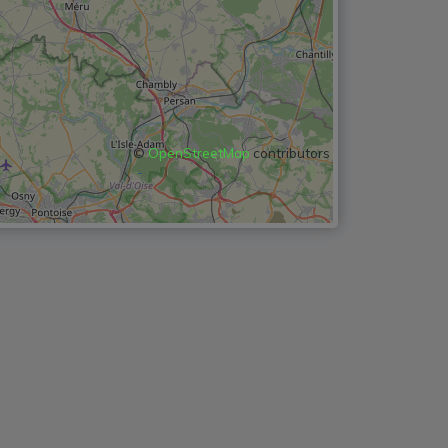
©
OpenStreetMap
contributors