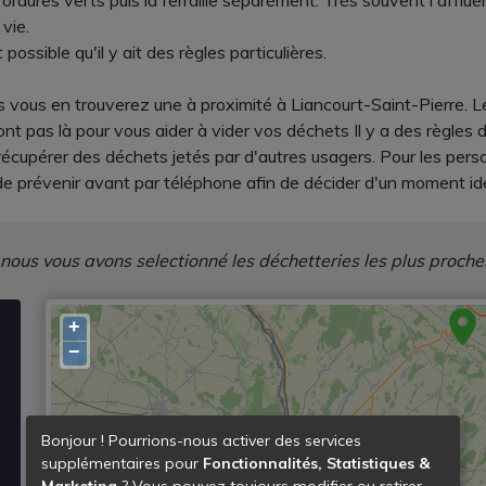
ordures verts puis la ferraille séparément. Très souvent l'afflue
vie.
 possible qu'il y ait des règles particulières.
is vous en trouverez une à proximité à Liancourt-Saint-Pierre. 
sont pas là pour vous aider à vider vos déchets Il y a des règles
récupérer des déchets jetés par d'autres usagers. Pour les per
prévenir avant par téléphone afin de décider d'un moment idéa
 nous vous avons selectionné les déchetteries les plus proche
+
−
Bonjour ! Pourrions-nous activer des services
supplémentaires pour
Fonctionnalités, Statistiques &
Marketing
? Vous pouvez toujours modifier ou retirer