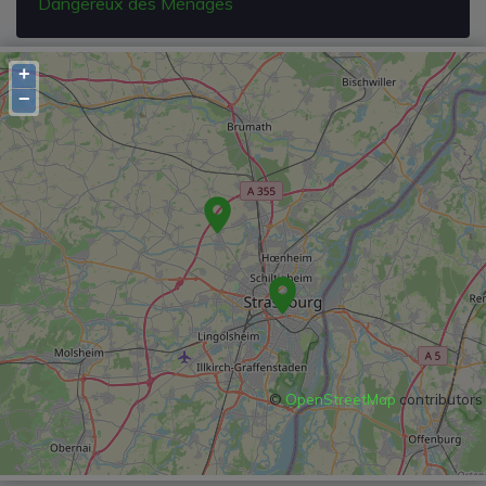
Dangereux des Ménages
+
−
©
OpenStreetMap
contributors