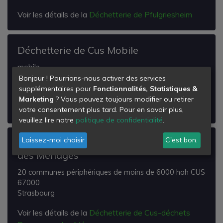
Voir les détails de la
Déchetterie de Pfulgriesheim
Déchetterie de Cus Mobile
mobile
67000
Bonjour ! Pourrions-nous activer des services
Strasbourg
supplémentaires pour
Fonctionnalités, Statistiques &
Marketing
? Vous pouvez toujours modifier ou retirer
Voir les détails de la
Déchetterie de Cus Mobile
votre consentement plus tard. Pour en savoir plus,
veuillez lire notre
politique de confidentialité
.
Laissez-moi choisir
C'est bon.
Déchetterie de Cus-déchets Dangereux
des Ménages
20 communes périphériques de moins de 6000 hah CUS
67000
Strasbourg
Voir les détails de la
Déchetterie de Cus-déchets