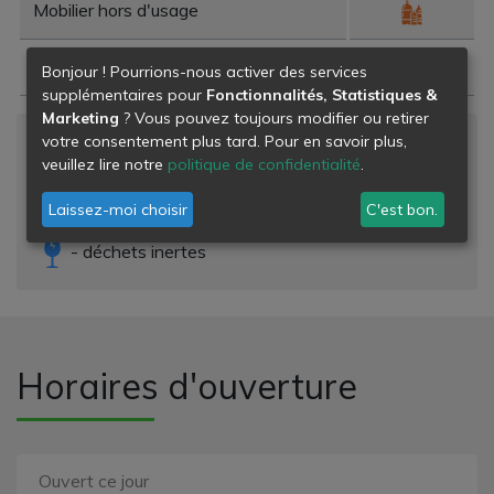
Mobilier hors d'usage
Corps gras
Bonjour ! Pourrions-nous activer des services
supplémentaires pour
Fonctionnalités, Statistiques &
Marketing
? Vous pouvez toujours modifier ou retirer
votre consentement plus tard. Pour en savoir plus,
Niveau de danger
veuillez lire notre
politique de confidentialité
.
- déchets banals
Laissez-moi choisir
C'est bon.
- déchets dangereux
- déchets inertes
Horaires d'ouverture
Ouvert ce jour