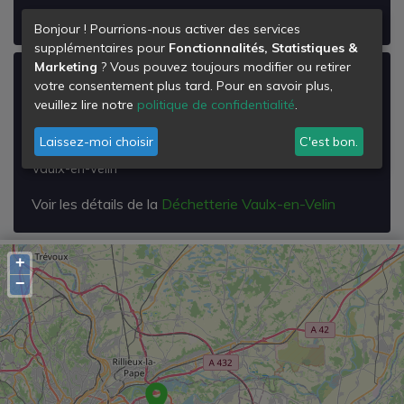
Voir les détails de la
Déchetterie Genas
Bonjour ! Pourrions-nous activer des services
supplémentaires pour
Fonctionnalités, Statistiques &
Marketing
? Vous pouvez toujours modifier ou retirer
Déchetterie Vaulx-en-Velin
votre consentement plus tard. Pour en savoir plus,
veuillez lire notre
politique de confidentialité
.
Vaux-en-Velin
15, Rue Pierre Mendès France
Laissez-moi choisir
C'est bon.
69120
Vaulx-en-Velin
Voir les détails de la
Déchetterie Vaulx-en-Velin
+
−