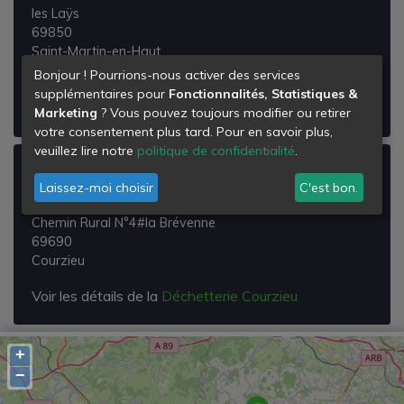
les Laÿs
69850
Saint-Martin-en-Haut
Bonjour ! Pourrions-nous activer des services
Voir les détails de la
Déchetterie Saint-Martin-en-
supplémentaires pour
Fonctionnalités, Statistiques &
Haut
Marketing
? Vous pouvez toujours modifier ou retirer
votre consentement plus tard. Pour en savoir plus,
veuillez lire notre
politique de confidentialité
.
Déchetterie Courzieu
Laissez-moi choisir
C'est bon.
Lieu Dit les Bonnetières
Chemin Rural N°4#la Brévenne
69690
Courzieu
Voir les détails de la
Déchetterie Courzieu
+
−