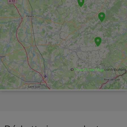
©
OpenStreetMap
contributors