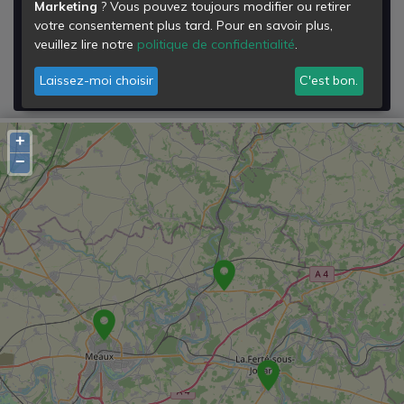
Marketing
? Vous pouvez toujours modifier ou retirer
Rue de la Grange Gruyer
votre consentement plus tard. Pour en savoir plus,
77640
veuillez lire notre
politique de confidentialité
.
Jouarre
Laissez-moi choisir
C'est bon.
Voir les détails de la
Déchetterie de Jouarre
+
−