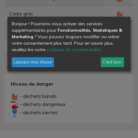
Corps gras
Bonjour ! Pourrions-nous activer des services
Déchets verts
supplémentaires pour
Fonctionnalités, Statistiques &
Marketing
? Vous pouvez toujours modifier ou retirer
votre consentement plus tard. Pour en savoir plus,
Déchets de plâtre
veuillez lire notre
politique de confidentialité
.
Déchets de construction et de démolition
Laissez-moi choisir
C'est bon.
Niveau de danger
- déchets banals
- déchets dangereux
- déchets inertes