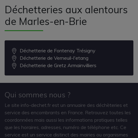
Déchetteries aux alentours
de Marles-en-Brie
Déchetterie de Fontenay Trésigny
Déchetterie de Verneuil-l'etang
Déchetterie de Gretz Armainvilliers
Qui sommes nous ?
Le site info-dechet.fr est un annuaire des déchèteries et
service des encombrants en France. Retrouvez toutes les
coordonnées mais aussi les informations pratiques telles
que les horaires, adresses, numéro de téléphone etc. Ce
service est un service distinct des mairies ou organismes