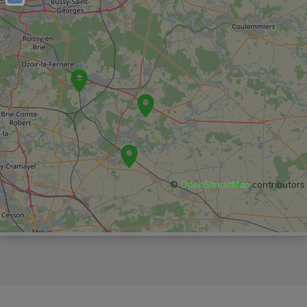
©
OpenStreetMap
contributors