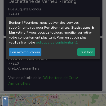
Déchetterie de Verneuil-l'etang
Rue Auguste Blanqui
77493
Verneuil-l'etang
Bonjour ! Pourrions-nous activer des services
supplémentaires pour
Fonctionnalités, Statistiques &
Voir les détails de la
Déchetterie de Verneuil-l'etang
Marketing
? Vous pouvez toujours modifier ou retirer
votre consentement plus tard. Pour en savoir plus,
veuillez lire notre
politique de confidentialité
.
Déchetterie de Gretz Armainvilliers
Laissez-moi choisir
C'est bon.
N4 ZI de Gretz
Route de Presles-en-brie
77220
Gretz-Armainvilliers
Voir les détails de la
Déchetterie de Gretz
Armainvilliers
+
−