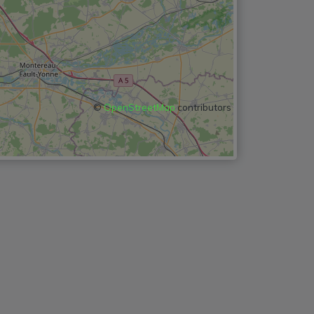
©
OpenStreetMap
contributors