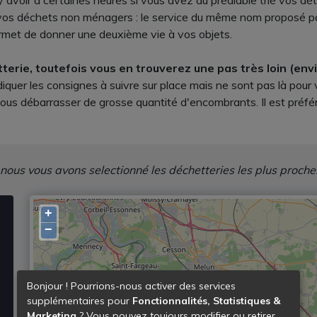
y avoir à certaines heures si vous avez au préalable trié vos d
os déchets non ménagers : le service du même nom proposé par v
rmet de donner une deuxième vie à vos objets.
erie, toutefois vous en trouverez une pas très loin (env
iquer les consignes à suivre sur place mais ne sont pas là pour
ous débarrasser de grosse quantité d'encombrants. Il est préfé
 nous vous avons selectionné les déchetteries les plus proche
+
−
Bonjour ! Pourrions-nous activer des services
supplémentaires pour
Fonctionnalités, Statistiques &
Marketing
? Vous pouvez toujours modifier ou retirer