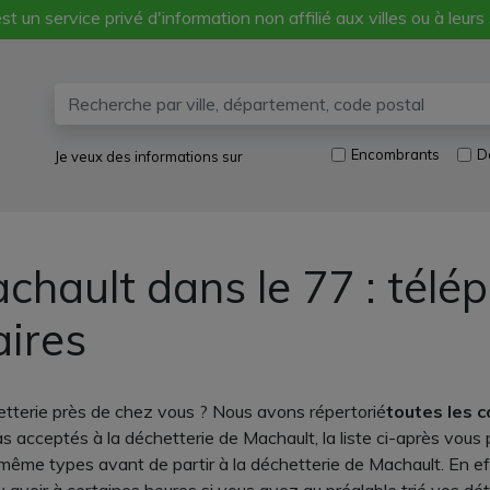
st un service privé d'information non affilié aux villes ou à leurs
Encombrants
D
Je veux des informations sur
chault dans le 77 : télé
aires
tterie près de chez vous ? Nous avons répertorié
toutes les 
 acceptés à la déchetterie de Machault, la liste ci-après vous 
 même types avant de partir à la déchetterie de Machault. En e