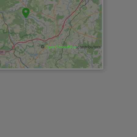
©
OpenStreetMap
contributors