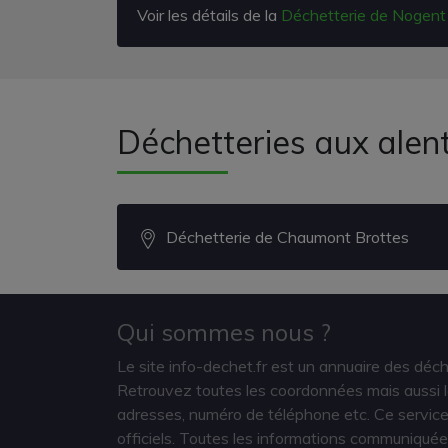
Voir les détails de la
Déchetterie de Nogent
Déchetteries aux alen
Déchetterie de Chaumont Brottes
Qui sommes nous ?
Le site info-dechet.fr est un annuaire des déc
Retrouvez toutes les coordonnées mais aussi le
adresses, numéro de téléphone etc. Ce service 
officiels. Toutes les informations communiquée